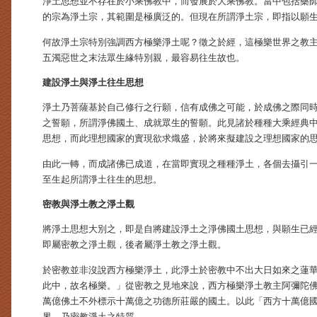
淨土思想並不存在於小乘佛教中，而發展於大乘佛教。當中包括藥
的宗為淨土宗，其範圍是極廣泛的。但現在所謂淨土宗，即指以願
何故淨土宗特別強調西方極樂淨土呢？徵之於經，這極樂世界之教
五濁惡世之末法眾生緣特別親，最容易往生故也。
建設淨土與淨土往生思想
淨土乃菩薩基於自己修行之行願，信有成佛之可能，於成佛之際同
之誓願，所謂淨佛國土、成就眾生的誓願。此見諸於種種大乘經典
思想，而此理想國家的實現欲求熾盛，於將來擬建設之理想國家的
由此一轉，而成諸佛已成道，在當即實現之種種淨土，各個去攝引
至生起所謂淨土往生的思想。
密教與淨土教之淨土觀
將淨土思想大別之，即是自將建設淨土之淨佛國土思想，與願生已
即屬密教之淨土觀，後者屬淨土教之淨土觀。
於密教並非沒說西方極樂淨土，此淨土於密教中不出大日如來之蓮
此中，故名極樂。」從密教之見地來說，西方極樂淨土教主阿彌陀
萬億佛土不外標示十萬億之功德所莊嚴的國土。以此「西方十萬億
界，乃密教淨土之特質。