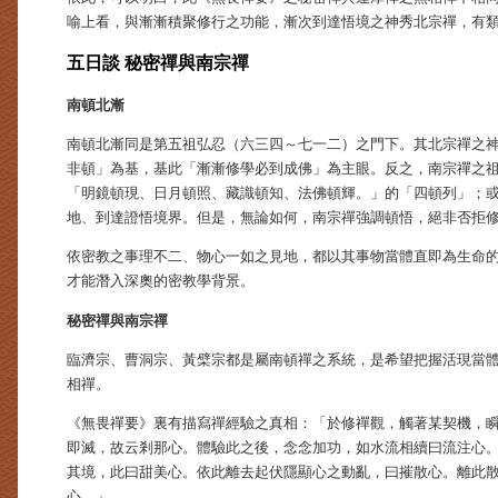
喻上看，與漸漸積聚修行之功能，漸次到達悟境之神秀北宗禪，有
五日談 秘密禪與南宗禪
南頓北漸
南頓北漸同是第五祖弘忍（六三四～七一二）之門下。其北宗禪之
非頓」為基，基此「漸漸修學必到成佛」為主眼。反之，南宗禪之
「明鏡頓現、日月頓照、藏識頓知、法佛頓輝。」的「四頓列」；
地、到達證悟境界。但是，無論如何，南宗禪強調頓悟，絕非否拒
依密教之事理不二、物心一如之見地，都以其事物當體直即為生命
才能潛入深奧的密教學背景。
秘密禪與南宗禪
臨濟宗、曹洞宗、黃檗宗都是屬南頓禪之系統，是希望把握活現當
相禪。
《無畏禪要》裏有描寫禪經驗之真相：「於修禪觀，觸著某契機，
即滅，故云剎那心。體驗此之後，念念加功，如水流相續曰流注心
其境，此曰甜美心。依此離去起伏隱顯心之動亂，曰摧散心。離此
心。」