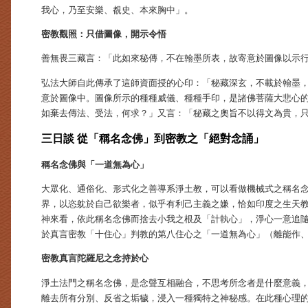
我心，乃至安樂、覩史、本來胸中」。
密教觀照：只借圖像，開示令悟
善無畏三藏言：「此如來秘傳，不在翰墨所表，故寄意於圖像以示
弘法大師自此傳承了這師資面授的心印：「秘藏深玄，不載於翰墨
意於圖像中。圖像所示的種種威儀、種種手印，是諸佛菩薩大悲心
如棄去傳法、受法，何求？」又言：「秘藏之奧旨不以得文為貴，
三日談 從「稱名念佛」到密教之「絕對念誦」
稱名念佛與「一道無為心」
大眾化、通俗化、形式化之善導系淨土教，可以看做機械式之稱名
界，以恣躭於自己欲樂者，似乎有利己主義之嫌，恰如印度之生天
神來看，依此稱名念佛而捨去小我之根及「計執心」，淨心一意追
於真言密教「十住心」判教的第八住心之「一道無為心」（離能作
密教真言陀羅尼之念持於心
淨土法門之稱名念佛，是念聲互相融合，不思考所念者是什麼意義
離去所有分別、反省之垢穢，浸入一種獨特之神秘感。在此種心理