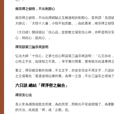
南宗禪之頓悟，不出剎那心
南宗禪之頓悟，不出此禪經驗之五種過程的剎那心。昔所謂「見惑
大師云：「大悟十八遍，小悟不知其數。」由此看來，南宗禪之頓
《大日經》開頭就以「住心品」從密教立場安住心神，亦即是明示
心，得此心，捉此心。」
禪宗該當三論宗來說明
弘法大師「十住心」之第七住心即該當三論宗來說明：「心王自在
心性之不生，知境智之不異。」等字裏行間看，實有暗示此達摩禪
要之，禪宗雖言教外別傳，不立文字，亦並非完全不用文字，只是
之立場看此「遮遣迷情以拂外塵」為專一之旨，不出三論宗之境地
六日談 總結「禪淨密之融合」
禪宗安心法
吾人常為感情或慾念所搖，為此所歪，而映出不安或煩惱了。為要
的方法。此就是「禪」或「止觀」也。