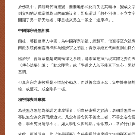
於佛教中，禪隨時代而遷變，漸漸地形式化而失去其精神，變成文
到實相的活現當體為目的而施設者，即所謂以「教外別傳，不立文
開闢了另一新天地者，即是後來另立一派之「達摩禪」。
中國禪宗是無相禪
爾後，菩提達摩入中國，為中國禪宗初祖，經慧可、僧璨等至六祖
南嶽系統傳至臨濟禪師為臨濟宗之初祖；青原系經五代而至洞山良
臨濟宗、曹洞宗都是屬南頓禪之系統，是希望把握活現當體之姿而
《傳心法要》說：「動念即乖」或「學道之人若不能直下無心，累
基調。
但真言宗之密教禪是不懼起心動念，而以善念或正念，集中於事物
輪、或蓮花、或金剛杵一樣。
秘密禪與達摩禪
為使無念無想為基調之達摩禪者，明白秘密禪之妙諦，唐朝善無畏
專以無念為究竟而絕追求。凡念有善念與不善念二者，不善之妄念
念，非至究竟清淨不可。如人學射久習純熟，念念努力，常於行住
依此，可以明白，此《無畏禪要》之秘密禪與達摩禪之無相禪不相