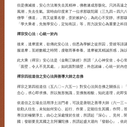
但是佛滅後，安心方法漸失去其精神，佛教遂成形骸化。只誇高遠
風潮，失去生氣。當時由印度來了一位求那跋陀羅（三九四～四六
僧學「佛道」，而又徒重名譽，歪於嫉妒心，為此心不安靜。求那
「學大乘者，先無學安心，定知有誤」等，而力說安心為重要之科
禪宗安心法：心統一於內
後來，達摩渡來，欲傳此安心法，但悉為學解之徒所囚，受彼等誹
服達摩，亙經數載之時間，虔敬而事奉養。達摩被其精誠所感，誨
此大乘（禪宗）安心法是《金剛三昧經》所謂「人心神安坐，令心
「面壁，令人不見其處。」如此面對牆壁，外息諸緣，心統一於內
禪宗四祖道信之安心法與善導大師之念佛
禪宗之第四祖道信（五八〇～六五一）對安心法與念佛之關係云：
念心，求心即求佛。所以無形無識，至佛無相貌，知此道理，此即
依道信之立場去活用淨土法門者，可說是唐朝之善導大師（六一三
欲勸人往生，未知如何安心、起行、作業，定能往生其國」作問，
專注於極樂淨土，由心之深處憧於生彼，所謂起『深心』。見何，
國；發願要見其國之主阿彌陀佛，所謂起盛大迴向『發願心』，依