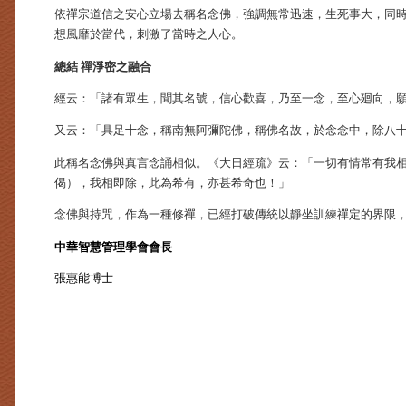
依禪宗道信之安心立場去稱名念佛，強調無常迅速，生死事大，同
想風靡於當代，刺激了當時之人心。
總結 禪淨密之融合
經云：「諸有眾生，聞其名號，信心歡喜，乃至一念，至心廻向，
又云：「具足十念，稱南無阿彌陀佛，稱佛名故，於念念中，除八
此稱名念佛與真言念誦相似。《大日經疏》云：「一切有情常有我
偈），我相即除，此為希有，亦甚希奇也！」
念佛與持咒，作為一種修禪，已經打破傳統以靜坐訓練禪定的界限
中華智慧管理學會會長
張惠能博士