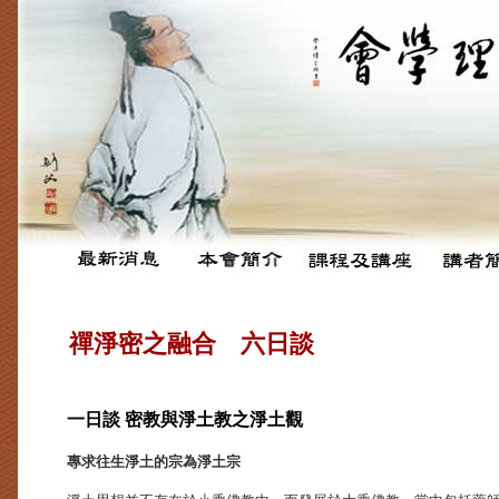
禪淨密之融合 六日談
一日談 密教與淨土教之淨土觀
專求往生淨土的宗為淨土宗