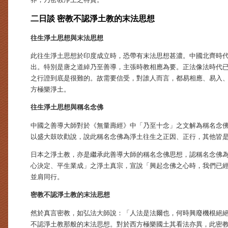
二日談 密教不認淨土教的末法思想
往生淨土思想與末法思想
此往生淨土思想於印度成立時，恐帶有末法思想甚濃。中國北齊時
出。特別是唐之道綽乃至善導，主張時教相應為要。正法像法時代
之行證到底是很難的。故需要信受，對誰人而言，都易相應、易入
方極樂淨土。
往生淨土思想與稱名念佛
中國之善導大師對於《無量壽經》中「乃至十念」之文解為稱名念
以盛大鼓吹勸說，說此稱名念佛為淨土往生之正因、正行，其他皆
日本之淨土教，亦是繼承此善導大師的稱名念佛思想，認稱名念佛
心決定、平生業成」之淨土真宗，宣說「興起念佛之心時，我們已
並肩同行。
密教不認淨土教的末法思想
然於真言密教，如弘法大師說：「人法是法爾也，何時興廢機根絕
不認淨土教那般的末法思想。對於西方極樂國土其看法亦異，此密