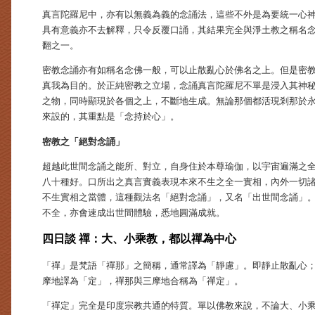
真言陀羅尼中，亦有以無義為義的念誦法，這些不外是為要統一心
具有意義亦不去解釋，只令反覆口誦，其結果完全與淨土教之稱名
翻之一。
密教念誦亦有如稱名念佛一般，可以止散亂心於佛名之上。但是密
真我為目的。於正純密教之立場，念誦真言陀羅尼不單是浸入其神
之物，同時顯現於各個之上，不斷地生成。無論那個都活現剎那於
來設的，其重點是「念持於心」。
密教之「絕對念誦」
超越此世間念誦之能所、對立，自身住於本尊瑜伽，以宇宙遍滿之
八十種好。口所出之真言實義表現本來不生之全一實相，內外一切
不生實相之當體，這種觀法名「絕對念誦」，又名「出世間念誦」
不全，亦會速成出世間體驗，悉地圓滿成就。
四日談 禪：大、小乘教，都以禪為中心
「禪」是梵語「禪那」之簡稱，通常譯為「靜慮」。即靜止散亂心
摩地譯為「定」，禪那與三摩地合稱為「禪定」。
「禪定」完全是印度宗教共通的特質。單以佛教來說，不論大、小