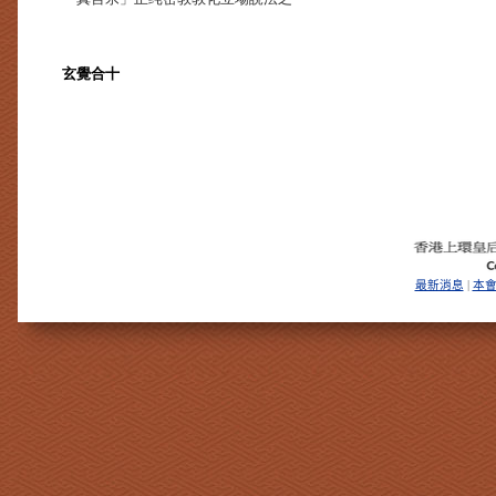
玄覺合十
最新消息
本
|