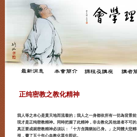
正纯密教之教化精神
我人等之本心是貫天地而流着的；我人之一身都依所有一切為背景前
現才是正纯密教精神。同時把握了此精神，非去教化其他迷者不可的
真正要成就密教精神必須以：「十方含識猶如己身。」之同體大悲精
視，費了五十年心血教化眾生即此。