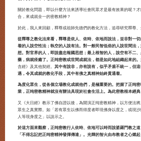
關於教化問題，即以什麼方法來誘導社會民眾才是最有效果的呢？才
合，來成就全一的密教精神？
於此，我人來回顧，釋尊或祖師先德們的教化方法，追尋研究釋尊、
從釋尊之教化法來看，釋尊是依人、依時、依地而說法，並非對一切
着的人說空性法；執空的人說有法。對一般民智低俗的人說世間法，
想。對官界的人，即說盡忠報國思想；最上根智的人，說空有不二、
藥，病就痊癒了。正纯密教或世間成就法，都是如此地組織起來的。
含經》及其他契經。
其中有說非，亦有說有，似乎矛盾不統一，但這
遇，令其成就的教化手段，其中有佛之真精神始終貫通着。
為度化眾生，從各個立場教化成就他們，是極重要的。把握了正纯密
業，正纯密教精神就沒有辦法具現於社會生活上。為此密教根本經典
又《大日經》教示了佛自證以後，為開演正纯密教精神，以方便法將
眾生之真實際。如「若有眾生以佛而得度者即現佛身以度之，或現沙
人等現身度之」以說示之。
於這方面來觀察，正纯密教行人依時、依地可以時而說婆羅門教之道
「不得忘記把正纯密精神發揮傳達」。光輝的智火由布教者之心燃起