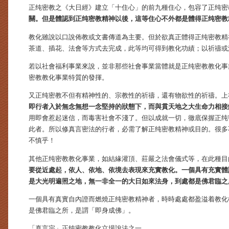
正纯密教之《大日經》建立「十住心」的前九種住心，包容了正纯密
關。但是體認到正纯密教精神以後，這等住心不外都是體得正纯密教
教化雖說以口說佈教或文書傳道為主要。但於欲真正體得正纯密教精
茶道、插花、法會等方式去完成，此等均可得到教化功績；以祈禱或
若以社會福利事業來說，並非那些社會事業當體就是正纯密教教化事
密教教化事業特質的發揮。
又正纯密教不但有精神性的、宗教性的祈禱，還有物欲性的祈禱。上
即行者入於無念無想一念堅持的狀態下，而與貫天地之大生命力相接
用即會惹起迷信，而毒害社會不淺了。但以成就一切，徹底保握正纯
此者。所以修真言密法的行者，必需了解正纯密教精神或目的。很多
不慎乎！
其他正纯密教教化事業，如結緣灌頂、莊嚴之法會儀式等，在此種目
要從近處起，依人、依地、依境去表現來充實教化。一個具有充實體
是大光明遍照之地，無一非全一的大日如來法身，到處都是佛君臨之
一個具有真實自內證而燃燒正纯密教精神者，時時處處都盈溢着教化
是佛君臨之所，是謂「即身成佛」。
「真言宗」正纯密教教化立場說法之一