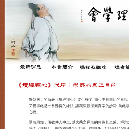
覺慧居士的新著《壇經禪心》要付梓了, 我心中有無比的喜悅，
又覺得此是一番難得的緣法, 讓我重新探索禪宗的妙諦, 為此
心得。
眾所周知，佛教傳入中土, 以大乘之禪宗的興為其至盛。禪宗
法之《壇經》，則為禪宗印心之經。何謂印心？就是師父傳