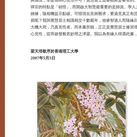
興佛法，非提倡明心見性不可！覺慧居士這番觀察是睿智的
禪宗的特點是「頓悟」, 而開啟大智慧最重要的是師資。學
錘煉，隨相機提示點破。可惜現在良師難求，要過見真正有
易呢？我與覺慧居士相識相交十數載年，他睿智過人而隨緣
大機大用，乃真見性者。而本書所錄，正正是覺慧居士修習
心見性，從而啟發般若妙用之津梁。我以為有緣人得遇此書
梁天培敬序於香港理工大學
2007年5月5日