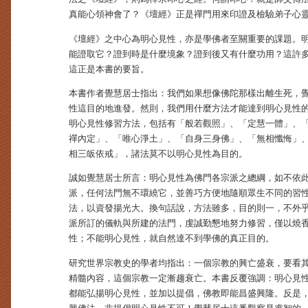
真能心領神會了？《壇經》正是禪門用來印證及檢驗弟子心
《壇經》之中心為明心見性，亦是學佛者至關重要的課題。
能證取它？證到時是什麼境象？證到後又有什麼功用？這許
這正是本書的要旨。
本書作者覺慧居士指出：我們如果想像佛陀那樣出離生死，
性這目的地進發。然則，我們用什麼方法才能達到明心見性
明心見性修習方法，包括有「般若觀照」、「定慧一體」、
禪內定」、「唯心淨土」、「自身三身佛」、「無相懺悔」
相三皈依戒」，諸法莫不以明心見性為目的。
誠如覺慧居士所言：明心見性為佛門各宗派之總綱，如不依
派，任何法門無不環繞它，並善巧方便地隨順眾生不同的習
法，以資發揚光大。換句話說，方法雖多，目的則一，不外
派所訂的儀軌與所建的法門，虔誠勤懇地努力修習，僅以燒
性；不能明心見性，就自然達不到學佛的真正目的。
研究世界宗教史的學者均指出：一個宗教的興亡盛衰，要看
精髓內容，這個宗教一定漸趨衰亡。本書反覆強調：明心見
都能弘揚明心見性，並加以提倡，佛教即能昌盛興隆。反是