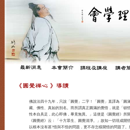
佛說法四十九年，只說「圓覺」二字！「圓覺」直譯為「圓
藏、佛性、真如的別名。而所謂真正圓滿的覺悟，就是「頓
性本自具足，此心即佛，畢竟無異。」這便是《圓覺經》所
《圓覺經》云：「十方眾生、圓覺清淨。」故知一切現成開
以根本沒有甚?悟與不悟的問題，更不存怎樣開悟的問題了。