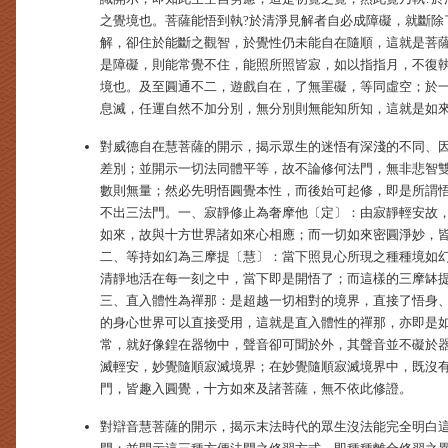
之覺境也。菩薩能悟到執?於清淨見解者自必成障礙，就斷除
解，卻住於能斷之觀智，於覺性仍未能自在隨順，這就是菩
是障礙，則能常覺不住，能照所照皆寂，如以指指月，不復
境也。及至圓通不二，遊戲自在，了無罣礙，等同虛空；於
息滅，任運自然不加分別，無分別則無能知所知，這就是如
對威德自在慧菩薩的開示，揭示眾生的迷悟有深淺的不同、
差別；並開示一切法同體平等，故不論修何法門，無非悲智
數則無量；然必先明悟圓覺本性，而後始可起修，即是所謂
不出三法門。一、寂靜修止為奢摩他〔定〕：由寂靜輕安故
如來，故與十方世界諸如來心相應；而一切如來密圓淨妙，
二、等持如幻為三摩提〔慧〕：當下照見心所現之種種境如幻
清靜地活在每一刻之中，當下即是開悟了；而這樣的三摩缽
三、直入體性為禪那：是超越一切相對的境界，直接了悟身
的身心世界可以直接受用，這就是直入體性的禪那，亦即是
常，就好像鍠在器物中，聲音卻可聞於外，其聲音並不礙於
滅輕安，妙覺隨順寂滅境界；在妙覺隨順寂滅境界中，既沒
門，皆趣入圓覺，十方如來及諸菩薩，無不依此修證。
對辯音慧菩薩的開示，揭示末法時代的眾生沒法能完全明白