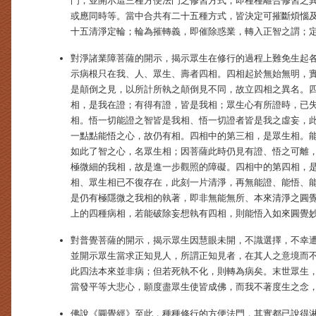
門；並開示這三種方便法門之修習方式，即種種離合修習之
或應同時等。當中合共有二十五種方式，皆決定可摧斷煩惱
十五清淨定輪；輪為摧轉義，即催除惑業，轉入正智之謂；
對淨諸業障菩薩的開示，揭示眾生在修行的過程上難免生起
示病根只在我、人、眾生、壽者四相。四相起於無始無明，
是顛倒之見，以所計所執之顛倒見不同，故立四相之異名。
相，是我在證；有得有證，皆是我相；眾生心有所證時，已
相。悟一切能證之智皆是我相、悟一切證者皆是我之虛妄，
一點點能悟之心，故仍有相。四相中的第三相，是眾生相。
如此了智之心，名眾生相；因菩薩此時仍見有證、悟之可離
極微細的我相，故是進一步觀照的障礙。四相中的第四相，
相、眾生相已不復存在，此刻一片清淨，再無能證、能悟、
是仍有極隱微之我相的執著，即非無能無所、本來清淨之圓
上的四種病相，若能破除妄想執有四相，則能悟入如來圓覺
對普覺菩薩的開示，揭示眾生因慧眼未開，不識選擇，不幸
並開示眾生當求正知見人，所謂正知見者，在其人之意境而
此四法本來並非病；但若死執不化，則轉為病矣。末世眾生
當發平等大悲心，願度盡眾生使皆成佛，而我不著度生之念
佛說《圓覺經》至此，種種修行的方便法門，其實都已說得