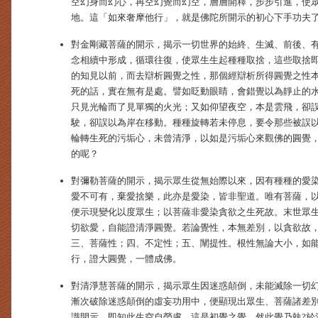
空幻身而幻心，再空幻覺而幻空，層層開釋，步步引進，使
地。這「如來奢摩他行」，就是佛陀所開示的初心下手功夫
對金剛藏菩薩的開示，揭示一切世界的始終、生滅、前後、
念相續中形成，循環往復，使眾生生起種種取捨，這些取捨
的知見以前，而去辯析圓覺之性，那個經辯析所得圓覺之性
死的話，實在無有是處。譬如眨動眼睛，會錯覺以為靜止的
只見光輪而了見單獨的火光；又如仰望夜空，本是雲飛，卻
駛，卻誤以為岸在移動。種種旋轉若未停息，要令那些被誤
輪轉生死的污垢心，未曾清淨，以如是污垢心來觀佛的圓覺
的呢？
對彌勒菩薩的開示，揭示眾生從無始際以來，因有種種的愛
愛不可有，棄愛捨樂，此亦是愛染，皆非聖道。唯有菩薩，
便示現變化以度眾生；以菩薩非愛染貪欲之生死故。末世眾
切欲愛，自能證清淨圓覺。若論覺性，本無差別，以貪欲故
三、菩薩性；四、不定性；五、闡提性。根性無論大小，如
行，證大圓覺，一體成佛。
對清淨慧菩薩的開示，揭示眾生因迷惑顛倒，未能滅除一切
漸次破除迷惑顛倒的虛妄功用中，便顯現出眾生、菩薩諸差別
識開示，即知此生空自勞慮，這是初覺之覺，然此覺乃執?於