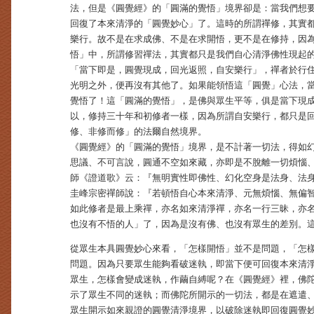
法，但是《圓覺經》的「圓滿的覺悟」境界卻是：當我們想
回復了本來清淨的「圓覺妙心」了。這時的所謂禪修，其實
樂行。故不是在求成佛、不是在求開悟，更不是在修持，因
悟」中，所謂修習禪法，其實都只是我們自心清淨佛性現起
「當下即是，圓覺現成，回光返照，自安樂行」，禪者於行
光明之外，便再沒有其他了。如果能領悟這「圓覺」心法，
覺悟了！這「圓滿的覺悟」，是佛與眾生平等，俱是當下現
以，修持三十年和初修者一樣，因為所謂自安樂行，都只是
修、非修而修」的法爾自然境界。
《圓覺經》的「圓滿的覺悟」境界，是不計著一切法，得如
思議、不可言說，圓通不空如來藏，亦即是不脫離一切煩惱
師《證道歌》云：『無明實性即佛性、幻化空身是法身、法
圭峰宗密禪師說：『若頓悟自心本來清淨、元無煩惱、無偏
如此修者是最上乘禪，亦名如來清淨禪，亦名一行三昧，亦
也沒有不悟的人」了，因為是沒有佛、也沒有眾生的差別。
從眾生本具圓覺妙心來看，「怎樣開悟」並不是問題，「怎
問題。因為只要眾生能夠看破迷執，即當下便可回復本來清
眾生，怎樣會變成迷執，作繭自縛呢？在《圓覺經》裡，佛
示了眾生不同的迷執；而佛陀所開示的一切法，都是在遮遣
眾生開示如來親證的圓覺清淨境界，以破除迷執即回復圓覺