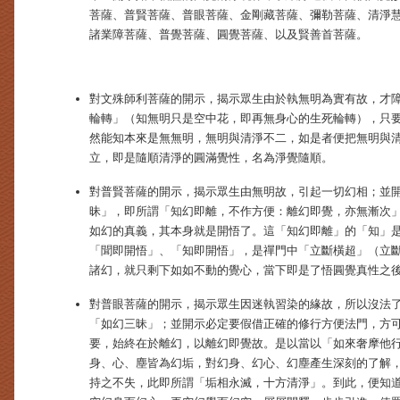
菩薩、普賢菩薩、普眼菩薩、金剛藏菩薩、彌勒菩薩、清淨
諸業障菩薩、普覺菩薩、圓覺菩薩、以及賢善首菩薩。
對文殊師利菩薩的開示，揭示眾生由於執無明為實有故，才
輪轉」（知無明只是空中花，即再無身心的生死輪轉），只
然能知本來是無無明，無明與清淨不二，如是者便把無明與
立，即是隨順清淨的圓滿覺性，名為淨覺隨順。
對普賢菩薩的開示，揭示眾生由無明故，引起一切幻相；並
昧」，即所謂「知幻即離，不作方便：離幻即覺，亦無漸次
如幻的真義，其本身就是開悟了。這「知幻即離」的「知」
「聞即開悟」、「知即開悟」，是禪門中「立斷橫超」（立
諸幻，就只剩下如如不動的覺心，當下即是了悟圓覺真性之
對普眼菩薩的開示，揭示眾生因迷執習染的緣故，所以沒法
「如幻三昧」；並開示必定要假借正確的修行方便法門，方
要，始終在於離幻，以離幻即覺故。是以當以「如來奢摩他
身、心、塵皆為幻垢，對幻身、幻心、幻塵產生深刻的了解
持之不失，此即所謂「垢相永滅，十方清淨」。到此，便知