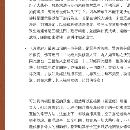
起了大悲心，故為末法時期仍未得悟的眾生，問佛說道：『
如何選擇，究竟應從何法先下手？』因為若眾生不能下定決
佛於是開示要以如下加行為先：若是在佛陀入滅後，末世眾
淨居、剋期決定，以修成圓覺清淨境界。並開示在道場中修
眾生若遍修這三種法門，勤行精進，並能夠如實成就，遠離
成就，隨順如來覺性，這叫作如來出世。
《圓覺經》最後出場的一位菩薩，是賢善首菩薩。賢善首菩
所依從。佛答應曰：「此經只與修證人道，為入如來地之決
同此說也，三世如來之所守護，十二部經同此眼目，惟佛與
乘，頓機眾生從此開悟；亦攝漸修，一切群品。譬如大海，
得充滿。」故知此經法統攝群流，九界眾生，無不攝受，功
逆，雖在末世，其人福慧功德，已與佛等矣！
可知具備頓悟根器的眾生，固然可以直接因《圓覺經》引領
直入，顯現圓覺妙境。此經也同時攝受漸修漸行的一切求道
五輪的修習方法，法無上下，都以自淨其意，空了妄想迷執
頓漸並說。由理證事，知全行圓，故實為一切大乘行者，不
歷代很多偉大的祖師們，都鼓勵其弟子定要好好地閱讀及修