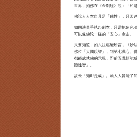
世界，如佛在《金剛經》說：「如
佛說人人本自具足「佛性」，只因
如同演員手執起劇本，只需把角色
可以像佛陀一樣的「安心」拿走。
只要知道，如六祖惠能所言，《妙
佛位「大圓鏡智」，到第七識心、
都能成就佛的示現，即前五識頓能
體性智」。
故云「知即是成」。願人人皆能了