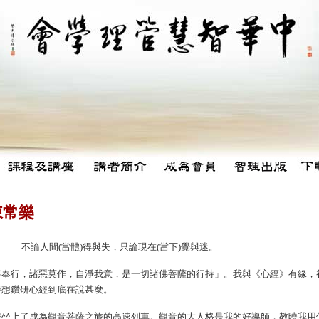
陳常樂
不論人間(當體)得與失，只論現在(當下)覺與迷。
善奉行，諸惡莫作，自淨我意，是一切諸佛菩薩的行持」。我與《心經》有緣，
步想鑽研心經到底在說甚麼。
經坐上了成為觀音菩薩之旅的高速列車。觀音的大人格是我的好導師，教曉我用