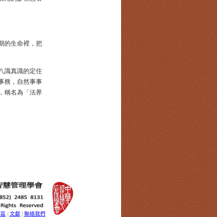
期的生命裡，把
八識真識的定住
事務，自然事事
，稱名為「法界
載區
文獻
聯絡我們
|
|