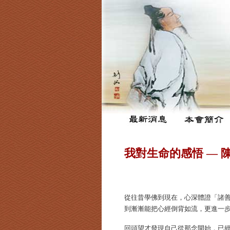
我對生命的感悟 — 
從往昔學佛到現在，心深體證「諸
到漸漸能把心經倒背如流，更進一
回頭望才發現自己從那念開始，已