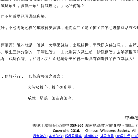
是滅度眾生，實無一眾生得滅度之。」此話何解？
迷而不知道早已圓滿無所缺。
演好，不必將角色裡的成敗得失當真，繼而產生又驚又怖又畏的心理情緒活在今
法蓮華經》說的就是「唯以一大事因緣故，出現於世，開示悟入佛知見」。由第
佛、眾生三無分別的「平等性智」，由此則第六識生起「妙觀察智」去解讀世間
成為「成所作智」，如是凡夫生命也能活出如佛一般具有創造性的自在幸福人生
知，信解並行，一如觀音菩薩之誓言：
大智發於心，於心無所尋；
成就一切義，無古亦無今。
最新消息
本會簡介
課程及講座
講者簡介
成為會員
智理出版
下
|
|
|
|
|
|