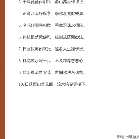
3. 千載琵琶作胡語，群山萬里伴禪行。
4. 正是江南好風景，學佛念咒歡樂游。
5. 名花傾國兩相歡，手拿還珠念彌陀。
6. 停梭悵然憶佛恩，綠樹成蔭聞妙法。
7. 日照銀河如來光，遙看人生謝佛恩。
8. 桃花潭水深千尺，不及釋尊慈悲心。
9. 碧水東流白雪花，世間佛法永傳留。
10. 日落西山常見面，流水暗穿雲樹下。