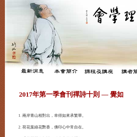
2017年第一季會刊禪詩十則 — 覺如
1. 兩岸青山相對出，幸得如來承繁華。
2. 荷花葉綠花艷香，佛印心中常自在。