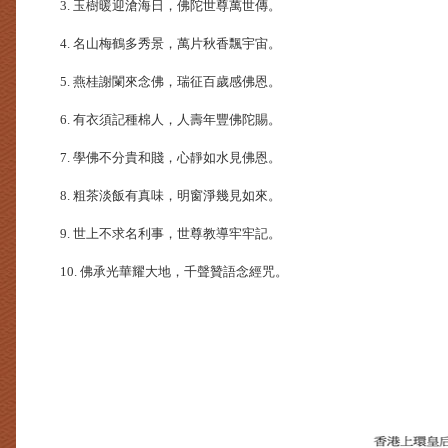
3. 玉樹暖迎滄海日，佛陀世尊萬世傳。
4. 名山梅鶴多秀景，萬片秋香飄宇宙。
5. 燕桂謝闌來念佛，瑞征百歲感佛恩。
6. 有衣須記種棉人，人壽年豐佛陀賜。
7. 學佛不分貴和賤，心靜如水見佛恩。
8. 粗茶淡飯有真味，明窗淨幾見如來。
9. 世上不求名利事，世尊教導牢牢記。
10. 佛承光華耀大地，千聲贊語念經咒。