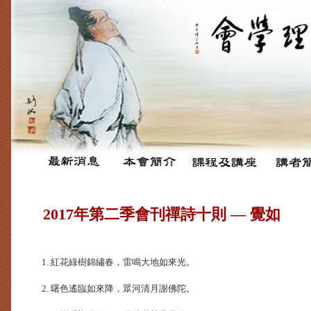
2017年第二季會刊禪詩十則 — 覺如
1. 紅花綠樹錦繡春，雷鳴大地如來光。
2. 曙色遙臨如來降，眾河清月謝佛陀。