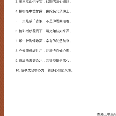
3. 萬里江山供宇宙，如聞佛法心朗經。
4. 楊柳瓶中垂甘露，佛陀慈悲承佛土。
5. 一失足成千古恨，不思佛恩回頭晚。
6. 輪影漸移花樹下，鏡光如桂如來禪。
7. 眾生苦海蜉蝣夢，幸有佛陀慈航來。
8. 亦知學佛經世用，點滴悟而修心學。
9. 曾經滄海難為水，除卻煩惱是佛心。
10. 做事成敗盡心力，善應心願如來賜。