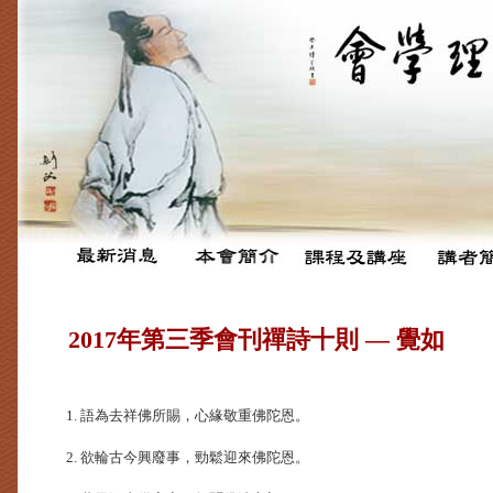
2017年第三季會刊禪詩十則 — 覺如
1. 語為去祥佛所賜，心緣敬重佛陀恩。
2. 欲輪古今興廢事，勁鬆迎來佛陀恩。