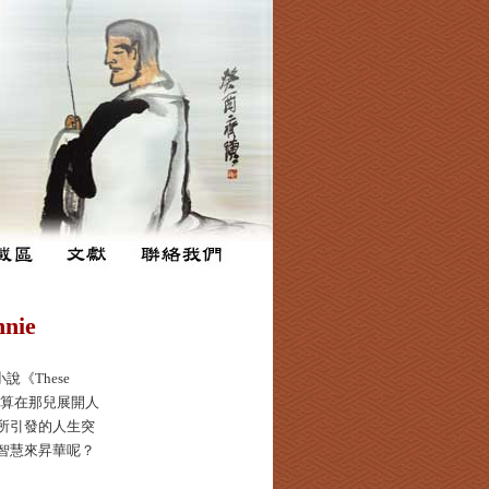
nie
《These
打算在那兒展開人
所引發的人生突
智慧來昇華呢？