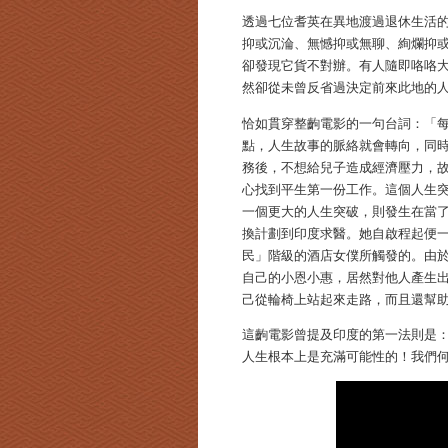
透過七位耆英在異地渡過退休生活
抑或沉淪、無憾抑或無聊、絢爛抑
卻發現它貨不對辦。有人隨即咯咯
然卻從未曾反省過決定前來此地的
恰如貫穿整齣電影的一句台詞：「
點，人生故事的脈絡就會轉向，同時
務後，不想給兒子造成經濟壓力，
心找到平生第一份工作。這個人生
一個更大的人生突破，則發生在當了
換計劃到印度求醫。她自啟程起便
民」階級的酒店女僕所觸發的。由於M
自己的小恩小惠，居然對他人產生出
己從輪椅上站起來走路，而且還幫
這齣電影曾提及印度的第一法則是
人生根本上是充滿可能性的！我們