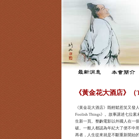
《黃金花大酒店》（The Be
《黃金花大酒店》既輕鬆惹笑又發人深省
Foolish Things》。故事
生新一頁。整齣電影以外國人在一
破。一般人都認為年紀大了便不中
再者，人生從來就是不斷重新開始