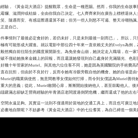
的經驗，《黃金花大酒店》提醒觀眾，生命是一種恩賜。然而，你我的生命故事
或霉爛、滋潤抑或枯燥，全由你我自己決定。七人齊齊來到在廣告上標榜退休人
大笑、隨遇而安、有感這際遇還算不錯；但另一些人則怒不可遏、整天冷嘲熱諷
人正是自己。
每件事情到了最後必定會好的，若仍未好，只是未到最後一刻而已」。所以，只
極有可能形成大躍進。就以電影中那位四十年來一直依賴丈夫的Evelyn為例
故毅然獨自前往陌生的國度展開新生。為免坐食山崩，她決定走入職場，在一家
突破不僅給她換來金錢上的回報，而且還讓她發現到自己處身於充滿陽光、色彩
好幾十年管家的Muriel。與其他六位住客不同，她是因為英國醫院的手術費高
一直在抗拒，但由於不良於行，反而令她有冷眼旁觀自他的機會。她的自省是由
uriel的職業病使然，無意間教導女僕如何打掃，而令到女僕認為Muriel善
重大的意義；從此，Muriel敞開心扉，漸漸開始接納他人，甚至鼓勵他人。後
助躊躇滿志卻缺乏營商經驗的年青酒店老闆渡過倒閉危機，繼而還成了他的左右
：空間永遠足夠。其實這一法則不僅適用於當地的交通工具上，而且也可廣泛地
何必畫地自限呢？不妨參考《黃金花大酒店》中的七位耆英，為自己締造一個美