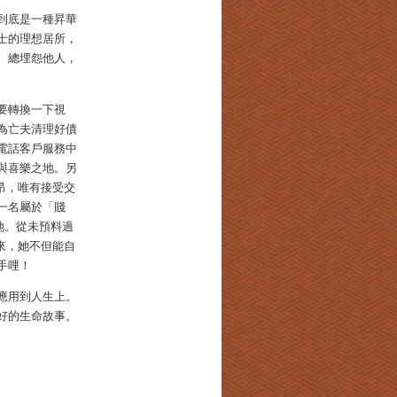
到底是一種昇華
士的理想居所，
、總埋怨他人，
要轉換一下視
，為亡夫清理好債
電話客戶服務中
與喜樂之地。另
昂，唯有接受交
一名屬於「賤
待她。從未預料過
來，她不但能自
手哩！
應用到人生上。
好的生命故事。