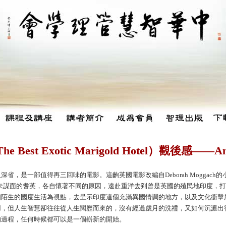
st Exotic Marigold Hotel）觀後感——An
，是一部值得再三回味的電影。這齣英國電影改編自Deborah Moggach的小說
講述七位素未謀面的耆英，各自懷著不同的原因，遠赴重洋去到曾是英國的殖民地印度，
個陌生的國度生活為視點，去呈示印度這個充滿異國情調的地方，以及文化衝擊
用，但人生智慧卻往往從人生閱歷而來的，沒有經過歲月的洗禮，又如何沉澱出
的過程，任何時候都可以是一個嶄新的開始。