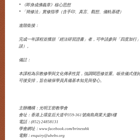
* 《即身成佛義章》核心思想
* 「簡修法」實修指導（含手印、真言、觀想、儀軌基礎）
進階銜接：
完成一年課程並獲頒「經法研習證書」者，可申請參與「四度加行
談）。
備註：
本課程為宗教修學與文化傳承性質，強調聞思修並重。皈依儀式僅
可後安排，旨在確保學員具備基本知見與發心。
主辦機構：光明王密教學會
會址：香港上環皇后大道中359-361號南島商業大廈8樓
電話：(852) 24858131
學會網址：www.facebook.com/brinesshk
電郵：enquiry@ubebs.org