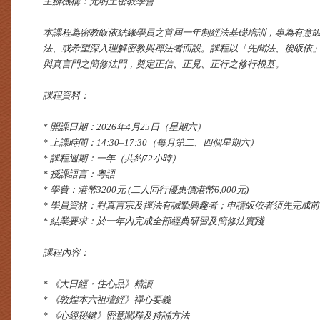
主辦機構：光明王密教學會
本課程為密教皈依結緣學員之首屆一年制經法基礎培訓，專為有意
法、或希望深入理解密教與禪法者而設。課程以「先聞法、後皈依
與真言門之簡修法門，奠定正信、正見、正行之修行根基。
課程資料：
* 開課日期：2026年4月25日（星期六）
* 上課時間：14:30–17:30（每月第二、四個星期六）
* 課程週期：一年（共約72小時）
* 授課語言：粵語
* 學費：港幣3200元 (二人同行優惠價港幣6,000元)
* 學員資格：對真言宗及禪法有誠摯興趣者；申請皈依者須先完成
* 結業要求：於一年內完成全部經典研習及簡修法實踐
課程內容：
* 《大日經・住心品》精讀
* 《敦煌本六祖壇經》禪心要義
* 《心經秘鍵》密意闡釋及持誦方法