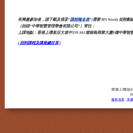
有興趣參加者，請下載及填妥“
課程報名表
”(需要 MS Word) 並附
（抬頭“中華智慧管理學會有限公司”）寄往：
上課地點：香港上環皇后大道中359-361號南島商業大廈8樓中華智
( 回到課程及講座總目頁 )
最新消息
本
|